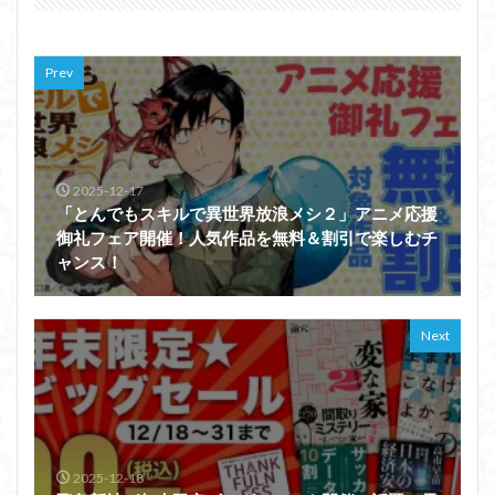
Prev
2025-12-17
「とんでもスキルで異世界放浪メシ２」アニメ応援
御礼フェア開催！人気作品を無料＆割引で楽しむチ
ャンス！
Next
2025-12-18