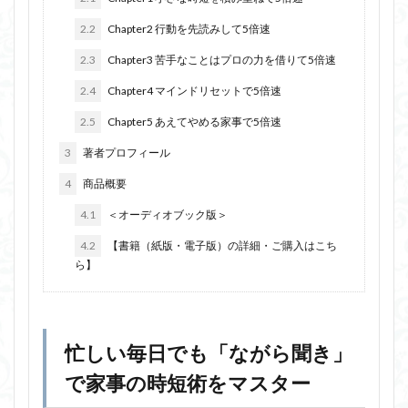
2.2
Chapter2 行動を先読みして5倍速
2.3
Chapter3 苦手なことはプロの力を借りて5倍速
2.4
Chapter4 マインドリセットで5倍速
2.5
Chapter5 あえてやめる家事で5倍速
3
著者プロフィール
4
商品概要
4.1
＜オーディオブック版＞
4.2
【書籍（紙版・電子版）の詳細・ご購入はこち
ら】
忙しい毎日でも「ながら聞き」
で家事の時短術をマスター