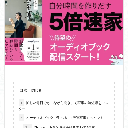
目次
1
忙しい毎日でも「ながら聞き」で家事の時短術をマス
ター
2
オーディオブックで学べる「5倍速家事」のヒント
2.1
Chapter1 小さな時短を積み重ねて5倍速