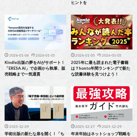
ヒントを
2026-01-06
2026-01-05
2026-01-05
2026-01-05
Kindle出版の夢をAIがサポート！
2025年に最も読まれた電子書籍
「ERESA AI」で企画から執筆、販
は？honto年間ランキングで新た
売戦略まで一気通貫
な読書体験を見つけよう！
2025-12-29
2025-12-27
2025-12-29
学術出版の新たな扉を開く！「ち
年末年始はネットショップ戦略を