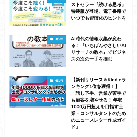
ストセラー『続ける思考』
特装版が登場、電子書籍で
いつでも習慣化のヒントを
AI時代の情報収集が変わ
NEWS
る！『いちばんやさしいAI
リサーチの教本』でビジネ
スの次の一手を掴む
【新刊リリース＆Kindleラ
NEWS
ンキング1位を獲得！】
「話し下手、営業が苦手で
も顧客を増やせる！ 年収
1000万円超えを目指す士
業・コンサルタントのため
のニュースレター作成ガイ
ド」