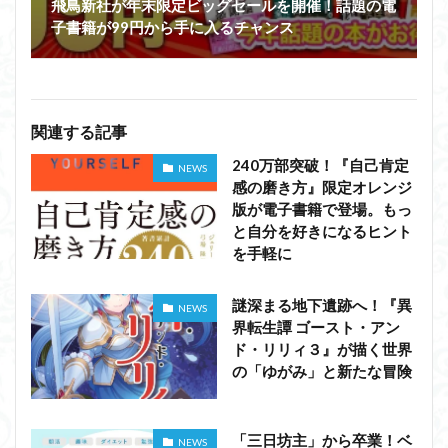
飛鳥新社が年末限定ビッグセールを開催！話題の電
子書籍が99円から手に入るチャンス
関連する記事
240万部突破！『自己肯定
NEWS
感の磨き方』限定オレンジ
版が電子書籍で登場。もっ
と自分を好きになるヒント
を手軽に
謎深まる地下遺跡へ！『異
NEWS
界転生譚 ゴースト・アン
ド・リリィ３』が描く世界
の「ゆがみ」と新たな冒険
「三日坊主」から卒業！ベ
NEWS