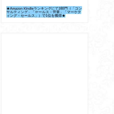
★Amazon Kindleランキングにて3部門（「コン
サルティング」「セールス・営業」「マーケテ
ィング・セールス」）で1位を獲得★