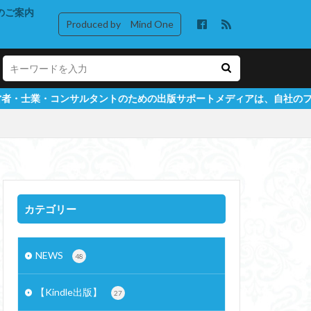
のご案内
Produced by Mind One
ントのための出版サポートメディアは、自社のファン増強および自社商
カテゴリー
NEWS
48
【Kindle出版】
27