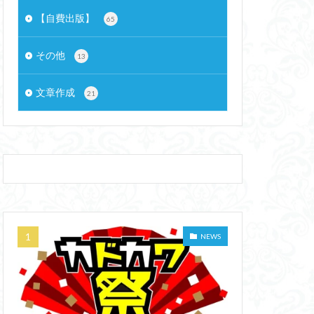
【自費出版】
65
その他
13
文章作成
21
NEWS