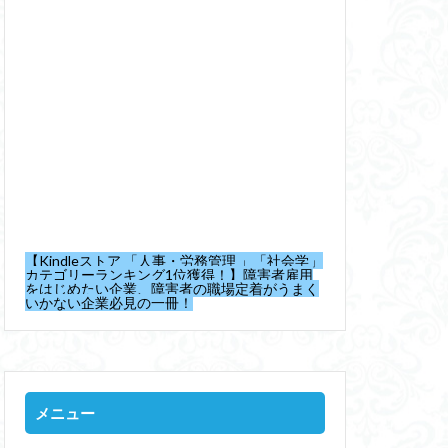
【Kindleストア 「人事・労務管理 」「社会学」
カテゴリーランキング1位獲得！】障害者雇用
をはじめたい企業、障害者の職場定着がうまく
いかない企業必見の一冊！
メニュー