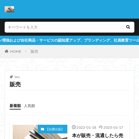
品・サービスの認知度アップ、ブランディング、社員教育ツールとしての書籍作成
HOME
販売
TAG
販売
新着順
人気順
2023-01-18
2023-01-17
【自費出版】
本が販売・流通したら売