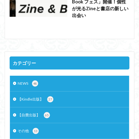
Book フェス」開催！個性
が光るZineと書店の新しい
出会い
カテゴリー
NEWS
48
【Kindle出版】
27
【自費出版】
65
その他
13