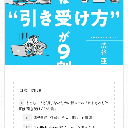
目次
1
やさしい人が損しないための新ルール『ヒトもAIも仕
事は“引き受け方”が9割』
1.1
電子書籍で手軽に学ぶ、新しい仕事術
1.2
NextPublishingが拓く、新たな出版の形