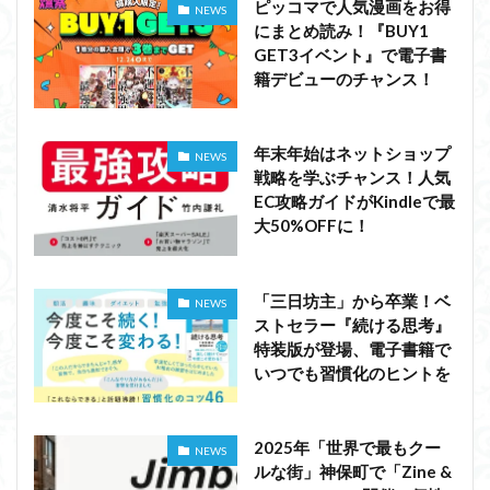
ピッコマで人気漫画をお得
NEWS
にまとめ読み！『BUY1
GET3イベント』で電子書
籍デビューのチャンス！
年末年始はネットショップ
NEWS
戦略を学ぶチャンス！人気
EC攻略ガイドがKindleで最
大50%OFFに！
「三日坊主」から卒業！ベ
NEWS
ストセラー『続ける思考』
特装版が登場、電子書籍で
いつでも習慣化のヒントを
2025年「世界で最もクー
NEWS
ルな街」神保町で「Zine &