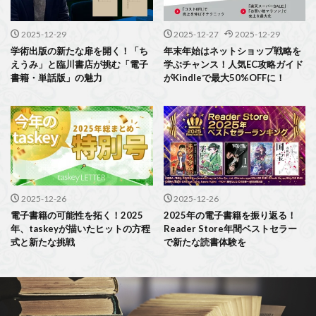
2025-12-29
2025-12-27
2025-12-29
学術出版の新たな扉を開く！「ち
年末年始はネットショップ戦略を
えうみ」と臨川書店が挑む「電子
学ぶチャンス！人気EC攻略ガイド
書籍・単話版」の魅力
がKindleで最大50%OFFに！
2025-12-26
2025-12-26
電子書籍の可能性を拓く！2025
2025年の電子書籍を振り返る！
年、taskeyが描いたヒットの方程
Reader Store年間ベストセラー
式と新たな挑戦
で新たな読書体験を