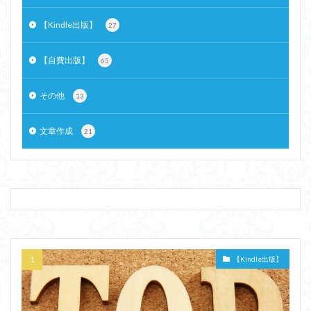
【Kindle出版】
27
【自費出版】
65
その他
13
文章作成
21
【Kindle出版】