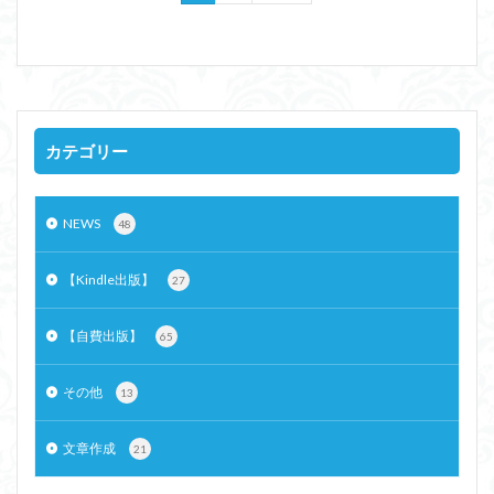
カテゴリー
NEWS
48
【Kindle出版】
27
【自費出版】
65
その他
13
文章作成
21